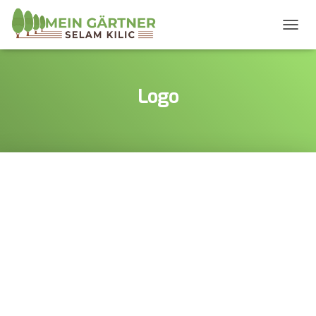
T
O
G
G
L
Logo
E
N
A
V
I
G
A
T
I
O
N