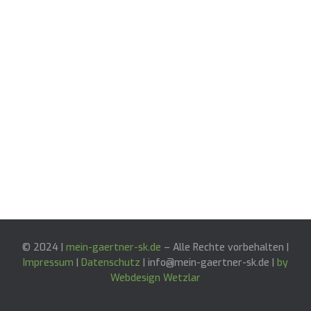
© 2024 |
mein-gaertner-sk.de
– Alle Rechte vorbehalten |
Impressum
|
Datenschutz
| info@mein-gaertner-sk.de |
by
Webdesign Wetzlar