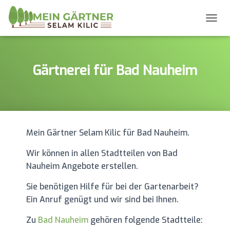
T
O
G
G
L
Gärtnerei für Bad Nauheim
E
N
A
V
I
G
Mein Gärtner Selam Kilic für Bad Nauheim.
A
T
Wir können in allen Stadtteilen von Bad
I
O
Nauheim Angebote erstellen.
N
Sie benötigen Hilfe für bei der Gartenarbeit?
Ein Anruf genügt und wir sind bei Ihnen.
Zu
Bad Nauheim
gehören folgende Stadtteile: