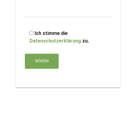
Ich stimme die
Datenschutzerklärung
zu.
A
l
t
e
r
n
a
t