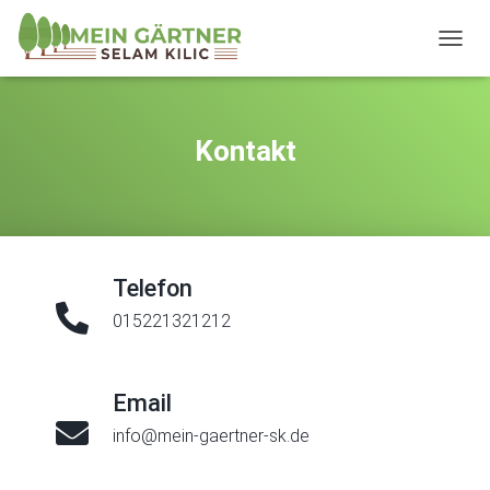
T
O
G
G
L
Kontakt
E
N
A
V
I
G
Telefon
A
T
015221321212
I
O
N
Email
info@mein-gaertner-sk.de